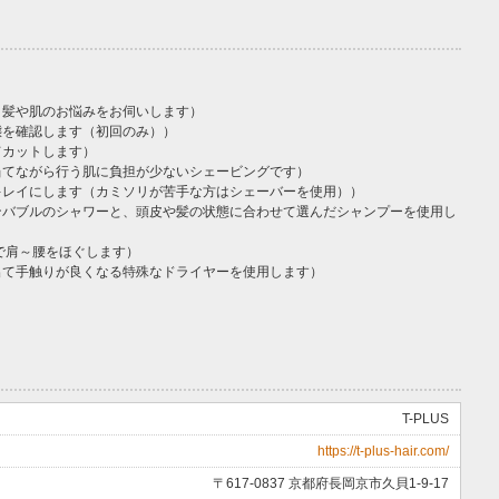
、髪や肌のお悩みをお伺いします）
態を確認します（初回のみ））
てカットします）
当てながら行う肌に負担が少ないシェービングです）
キレイにします（カミソリが苦手な方はシェーバーを使用））
ンバブルのシャワーと、頭皮や髪の状態に合わせて選んだシャンプーを使用し
で肩～腰をほぐします）
出て手触りが良くなる特殊なドライヤーを使用します）
T-PLUS
https://t-plus-hair.com/
〒617-0837 京都府長岡京市久貝1-9-17