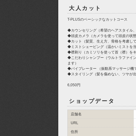
大人カット
T-PLUSのベーシックなカットコース
◆カウンセリング（希望のヘアスタイル
◆頭皮カメラ（カメラを使って頭皮の状
◆カット（髪質、生え方、骨格を考慮し
◆ミストシェービング（温かいミストを
◆襟剃り（カミソリを使って首（襟）を
◆こだわりシャンプー（ウルトラファイ
ます）
◆バイブレーター （振動系マッサージ機
◆スタイリング（髪を傷めない、ツヤが
6,050円
ショップデータ
店舗名
URL
住所