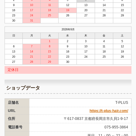
9
10
11
12
13
14
15
16
17
18
19
20
21
22
23
24
25
26
27
28
29
30
31
2026年9月
日
月
火
水
木
金
土
1
2
3
4
5
6
7
8
9
10
11
12
13
14
15
16
17
18
19
20
21
22
23
24
25
26
27
28
29
30
定休日
ショップデータ
店舗名
T-PLUS
URL
https://t-plus-hair.com/
住所
〒617-0837 京都府長岡京市久貝1-9-17
電話番号
075-955-3864
平日 11：00 ～ 22：00