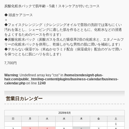
炭酸化粧水パックで肌年齢－5歳！スキンケアが付いたコース
◆ 頭皮ケアコース
＋
◆フェイスクレンジング（クレンジングオイルで普段の洗顔では落ちにくい
汚れを落とし、シェービングに適した肌を作るとともに、化粧水などの浸透
をよくするためのベースを作ります）
◆炭酸化粧水パック（炭酸ガスを含んだ吸収率2倍の化粧水と、エタノールフ
リーの化粧水パックを併用し、乾燥しがちな男性の肌に潤いを補給します）
◆テカらない保湿ゲル（米ぬかセラミド配合（保湿成分）配合のゲルで潤い
を保つとともに肌にハリを出します）
7,700円
Warning
: Undefined array key "css" in
/home/zendesign/t-plus-
hair.com/public_html/wp-content/plugins/business-calendar/business-
calendar.php
on line
1240
営業日カレンダー
2026年8月
日
月
火
水
木
金
土
1
2
3
4
5
6
7
8